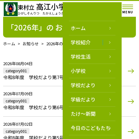
高江小学校
東村立
MENU
ひがしそんりつ たかえしょうがっこう
「2026年」の お知らせ
ホーム
学校紹介
ホーム
お知らせ
2026年の記事一覧
学校生活
2026年08月04日
小学校
category001
令和8年度 学校だより第7号
学校だより
2026年07月09日
学級だより
category001
令和8年度 学校だより第6号
たけ～新聞
2026年07月02日
今日のこどもたち
category001
令和8年度 学校だより第5号