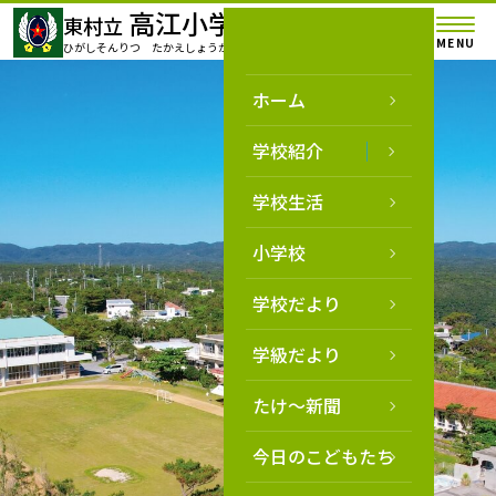
高江小学校
東村立
MENU
ひがしそんりつ たかえしょうがっこう
ホーム
学校紹介
学校生活
小学校
学校だより
学級だより
たけ～新聞
今日のこどもたち