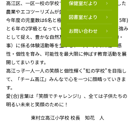
高江区、一区一校の学校で、自然豊かな環境を生かした
保健室だより
農業やエコツーリズムが盛んな地域です。
図書室だより
今年度の児童数は6名と極小規模校で、複式学級(3・5年)
と６年の2学級となっています。少人数であることを強み
お問い合わせ
として捉え、豊かな自然及び地域の教育資源(人・物・
事）に係る体験活動等を生かし、一人一人の知性・感
性・個性を育み、可能性を最大限に伸ばす教育活動を展
開してまいります。
高江っ子一人一人の笑顔と個性輝く"虹の学校"を目指し
て、「チーム高江」みんなで心を一つに顔晴っていきま
す。
愛(合)言葉は「笑顔でチャレンジ!」、全ては子供たちの
明るい未来と笑顔のために！
東村立高江小学校 校長 知花 人