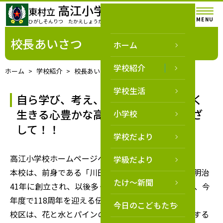
高江小学校
東村立
MENU
ひがしそんりつ たかえしょうがっこう
校長あいさつ
ホーム
学校紹介
ホーム
学校紹介
校長あいさつ
学校生活
自ら学び、考え、行動し、たくましく
生きる心豊かな高江っ子の育成をめざ
小学校
して！！
学校だより
高江小学校ホームページへようこそ。
学級だより
本校は、前身である「川田尋常小学校高江分校」が明治
たけ～新聞
41年に創立され、以後多くの卒業生を輩出している、今
年度で118周年を迎える伝統ある学校です。
今日のこどもたち
校区は、花と水とパインの村「東村」の北側に位置する