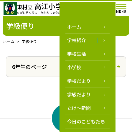
高江小学校
東村立
MENU
ひがしそんりつ たかえしょうがっこう
学級便り
ホーム
学校紹介
ホーム
学級便り
学校生活
6年生のページ
小学校
学校だより
学級だより
たけ～新聞
今日のこどもたち