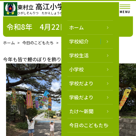
高江小学校
東村立
MENU
ひがしそんりつ たかえしょうがっこう
令和8年 4月22日
ホーム
学校紹介
ホーム
今日のこどもたち
令和8年 4月22日
学校生活
今年も皆で鯉のぼりを飾りました。
小学校
学校だより
学級だより
たけ～新聞
今日のこどもたち