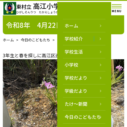
高江小学校
東村立
MENU
ひがしそんりつ たかえしょうがっこう
令和8年 4月22日
ホーム
学校紹介
ホーム
今日のこどもたち
令和8年 4月22日
学校生活
3年生と春を探しに高江区巡りを行いました。
小学校
学校だより
学級だより
たけ～新聞
今日のこどもたち